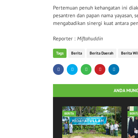
Pertemuan penuh kehangatan ini diak
pesantren dan papan nama yayasan, s
mengabadikan sinergi kuat antara pe
Reporter :
Miftahuddin
Tags
Berita
Berita Daerah
Berita Wi
ANDA MUNG
BERITA
BERIT