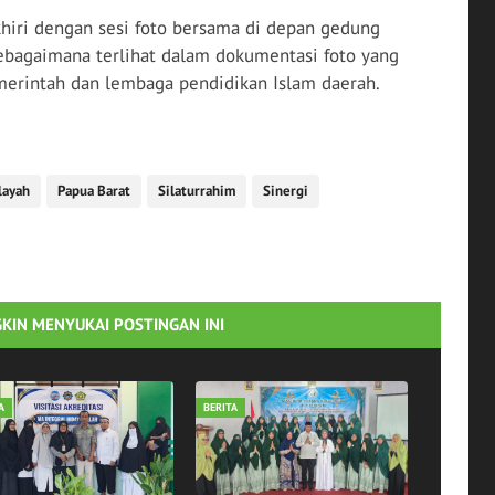
hiri dengan sesi foto bersama di depan gedung
ebagaimana terlihat dalam dokumentasi foto yang
merintah dan lembaga pendidikan Islam daerah.
layah
Papua Barat
Silaturrahim
Sinergi
KIN MENYUKAI POSTINGAN INI
A
BERITA