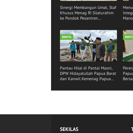
Sinergi Membangun Umat, Staf
Menu
Khusus Menag RI Silaturahim
Integ
ke Pondok Pesantren
Mano
Hidayatullah Manokwari
Visit
BERITA
BERIT
Pantau Hilal di Pantai Masni,
Perer
DPW Hidayatullah Papua Barat
Papua
dan Kanwil Kemenag Papua
Bersa
Barat Perkuat Sinergi
Penentuan 1 Syawal 1447 H
SEKILAS