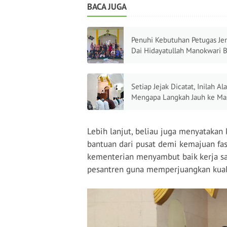
BACA JUGA
Penuhi Kebutuhan Petugas Je
Dai Hidayatullah Manokwari B
Pemuda Muhammadiyah UMP
Ilmu Fardu Kifayah
Setiap Jejak Dicatat, Inilah Al
Mengapa Langkah Jauh ke Mas
Berbalas Pahala Besar
Lebih lanjut, beliau juga menyatak
bantuan dari pusat demi kemajuan fasi
kementerian menyambut baik kerja sa
pesantren guna memperjuangkan kuali