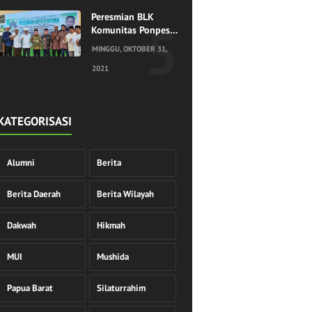
Peresmian BLK
Komunitas Ponpes
Hidayatullah
MINGGU, OKTOBER 31,
Sorong
2021
KATEGORISASI
Alumni
Berita
Berita Daerah
Berita Wilayah
Dakwah
Hikmah
MUI
Mushida
Papua Barat
Silaturrahim