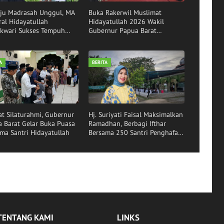
ju Madrasah Unggul, MA
Buka Rakerwil Muslimat
ral Hidayatullah
Hidayatullah 2026 Wakil
kwari Sukses Tempuh
Gubernur Papua Barat
asi Akreditasi
Tekankan Peran Strategis
Perempuan Sebagai Pilar
Bangsa
A
BERITA
at Silaturahmi, Gubernur
Hj. Suriyati Faisal Maksimalkan
 Barat Gelar Buka Puasa
Ramadhan, Berbagi Ifthar
ma Santri Hidayatullah
Bersama 250 Santri Penghafal
Al-Qur'an di Manokwari
TENTANG KAMI
LINKS