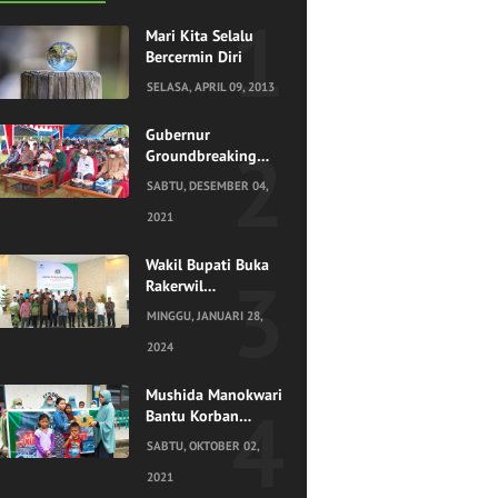
Mari Kita Selalu
Bercermin Diri
SELASA, APRIL 09, 2013
Gubernur
Groundbreaking
Rumah Qur'an
SABTU, DESEMBER 04,
Ponpes Al
Mawaddah
2021
Hidayatullah
Sorong
Wakil Bupati Buka
Rakerwil
Hidayatullah Papua
MINGGU, JANUARI 28,
Barat di Teluk
Bintuni
2024
Mushida Manokwari
Bantu Korban
Kebakaran Ayombari
SABTU, OKTOBER 02,
2021