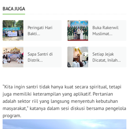
BACA JUGA
Peringati Hari
Buka Rakerwil
Bakti
Muslimat
Perbendaharaan
Hidayatullah
ke-22, Kanwil
2026 Wakil
DJPb Papua
Gubernur Papua
Sapa Santri di
Setiap Jejak
Barat Gelar Tali
Barat Tekankan
Distrik
Dicatat, Inilah
Kasih di
Peran Strategis
Manokwari
Alasan Mengapa
Pesantren
Perempuan
Selatan, KPM
Langkah Jauh ke
Hidayatullah
Sebagai Pilar
Bone Papua
Masjid Berbalas
Bangsa
Barat Berbagi
Pahala Besar
“Kita ingin santri tidak hanya kuat secara spiritual, tetapi
Kebahagiaan
juga memiliki keterampilan yang aplikatif. Pertanian
Ramadan
adalah sektor riil yang langsung menyentuh kebutuhan
masyarakat,” katanya dalam sesi diskusi bersama pengelola
program.