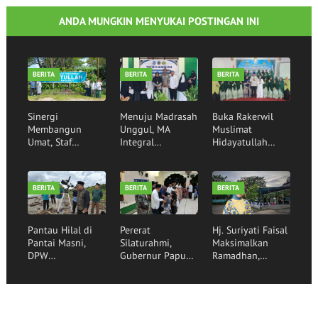
ANDA MUNGKIN MENYUKAI POSTINGAN INI
BERITA
BERITA
BERITA
Sinergi
Menuju Madrasah
Buka Rakerwil
Membangun
Unggul, MA
Muslimat
Umat, Staf
Integral
Hidayatullah
Khusus Menag RI
Hidayatullah
2026 Wakil
Silaturahim ke
Manokwari
Gubernur Papua
Pondok Pesantren
Sukses Tempuh
Barat Tekankan
BERITA
BERITA
BERITA
Hidayatullah
Visitasi Akreditasi
Peran Strategis
Manokwari
Perempuan
Sebagai Pilar
Pantau Hilal di
Pererat
Hj. Suriyati Faisal
Bangsa
Pantai Masni,
Silaturahmi,
Maksimalkan
DPW
Gubernur Papua
Ramadhan,
Hidayatullah
Barat Gelar Buka
Berbagi Ifthar
Papua Barat dan
Puasa Bersama
Bersama 250
Kanwil Kemenag
Santri
Santri Penghafal
Papua Barat
Hidayatullah
Al-Qur'an di