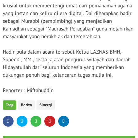
krusial
untuk
membentengi
umat
dari
pemahaman
agama
yang
instan
dan
keliru
di era digital. Dai
diharapkan
hadir
sebagai
M
urabbi
(
pembimbing
) yang
menjadikan
Ramadhan
sebagai
"Madrasah
Peradaban
"
guna
melahirkan
masyarakat
yang
berakhlak
dan
tercerahkan
.
Hadir
pula
dalam
acara
tersebut
Ketua
LAZNAS BMH,
Supendi
, MM.,
serta
jajaran
pengurus
wilayah dan
daerah
Hidayatullah
dari
seluruh
Indonesia yang
memberikan
dukungan
penuh
bagi
kelancaran
tugas
mulia
ini
.
Reporter :
Miftahuddin
Tags
Berita
Sinergi