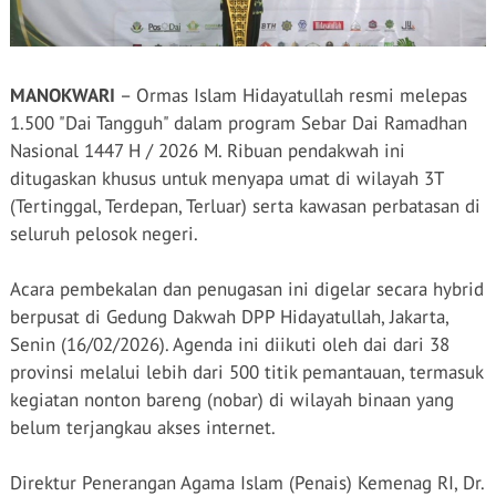
MANOKWARI
–
Ormas
Islam
Hidayatullah
resmi
melepas
1.500 "Dai Tangguh"
dalam
program
Sebar
Dai Ramadhan
Nasional 1447 H / 2026 M.
Ribuan
pendakwah
ini
ditugaskan
khusus
untuk
menyapa
umat
di wilayah 3T
(
Tertinggal
,
Terdepan
,
Terluar
)
serta
kawasan
perbatasan
di
seluruh
pelosok
negeri.
Acara
pembekalan
dan
penugasan
ini
digelar
secara
hybrid
berpusat
di Gedung
Dakwah
DPP
Hidayatullah
, Jakarta,
Senin
(16/02/2026). Agenda
ini
diikuti
oleh
dai
dari
38
provinsi
melalui
lebih
dari
500
titik
pemantauan
,
termasuk
kegiatan
nonton
bareng
(
nobar
) di wilayah
binaan
yang
belum
terjangkau
akses
internet.
Direktur
Penerangan
Agama Islam (
Penais
)
Kemenag
RI, Dr.