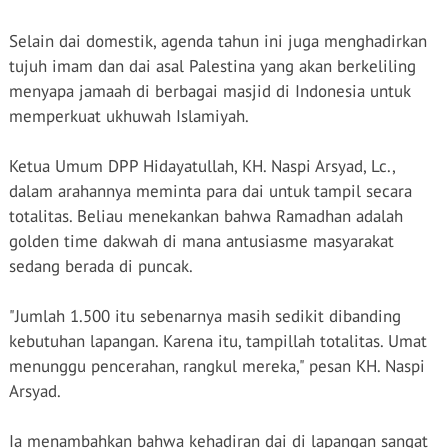
Sinergi
hingga Urgensi
Barat Hijaukan
Penentuan 1
Dakwah Digital
Lingkungan
Selain
dai
domestik
, agenda
tahun
ini
juga
menghadirkan
Syawal 1447 H
Pesantren di
tujuh
imam dan
dai
asal
Palestina
yang
akan
berkeliling
Bulan Ramadan
menyapa
jamaah
di
berbagai
masjid di Indonesia
untuk
memperkuat
ukhuwah
Islamiyah.
Ketua
Umum
DPP
Hidayatullah
, KH.
Naspi
Arsyad
, Lc.,
dalam
arahannya
meminta
para
dai
untuk
tampil
secara
totalitas
.
Beliau
menekankan
bahwa
Ramadhan
adalah
golden time
dakwah
di mana
antusiasme
masyarakat
sedang
berada
di
puncak
.
"
Jumlah
1.500
itu
sebenarnya
masih
sedikit
dibanding
kebutuhan
lapangan
. Karena
itu
,
tampillah
totalitas
.
Umat
menunggu
pencerahan
,
rangkul
mereka
,"
pesan
KH.
Naspi
Arsyad
.
Ia
menambahkan
bahwa
kehadiran
dai
di
lapangan
sangat