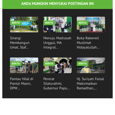
ANDA MUNGKIN MENYUKAI POSTINGAN INI
BERITA
BERITA
BERITA
Sinergi
Menuju Madrasah
Buka Rakerwil
Membangun
Unggul, MA
Muslimat
Umat, Staf
Integral
Hidayatullah
Khusus Menag RI
Hidayatullah
2026 Wakil
Silaturahim ke
Manokwari
Gubernur Papua
Pondok Pesantren
Sukses Tempuh
Barat Tekankan
BERITA
BERITA
BERITA
Hidayatullah
Visitasi Akreditasi
Peran Strategis
Manokwari
Perempuan
Sebagai Pilar
Pantau Hilal di
Pererat
Hj. Suriyati Faisal
Bangsa
Pantai Masni,
Silaturahmi,
Maksimalkan
DPW
Gubernur Papua
Ramadhan,
Hidayatullah
Barat Gelar Buka
Berbagi Ifthar
Papua Barat dan
Puasa Bersama
Bersama 250
Kanwil Kemenag
Santri
Santri Penghafal
Papua Barat
Hidayatullah
Al-Qur'an di
Perkuat Sinergi
Manokwari