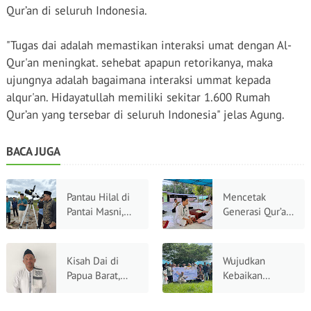
Qur’an di
seluruh
Indonesia.
"
Tugas
dai
adalah
memastikan
interaksi
umat
dengan
Al-
Qur'an
meningkat
.
sehebat
apapun
retorikanya
,
maka
ujungnya
adalah
bagaimana
interaksi
ummat
kepada
alqur'an
.
Hidayatullah
memiliki
sekitar
1.600
Rumah
Qur’an yang
tersebar
di
seluruh
Indonesia
"
jelas
Agung
.
BACA JUGA
Pantau Hilal di
Mencetak
Pantai Masni,
Generasi Qur’ani
DPW
dari Ujung
Hidayatullah
Timur: Ikhtiar
Papua Barat dan
Program
Kisah Dai di
Wujudkan
Kanwil
Takhassus
Papua Barat,
Kebaikan
Kemenag Papua
Hidayatullah
Dari Tantangan
Berkelanjutan,
Barat Perkuat
Papua Barat
Geografis
DJPb Papua