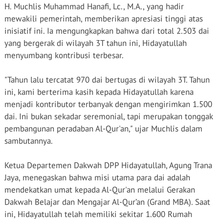
H.
Muchlis
Muhammad Hanafi, Lc., M.A., yang
hadir
mewakili
pemerintah
,
memberikan
apresiasi
tinggi
atas
inisiatif
ini
.
Ia
mengungkapkan
bahwa
dari
total 2.503
dai
yang
bergerak
di wilayah 3T
tahun
ini
,
Hidayatullah
menyumbang
kontribusi
terbesar
.
"
Tahun
lalu
tercatat
970
dai
bertugas
di wilayah 3T.
Tahun
ini
, kami
berterima
kasih
kepada
Hidayatullah
karena
menjadi
kontributor
terbanyak
dengan
mengirimkan
1.500
dai
.
Ini
bukan
sekadar
seremonial
,
tapi
merupakan
tonggak
pembangunan
peradaban
Al-Qur'an,"
ujar
Muchlis
dalam
sambutannya
.
Ketua
Departemen
Dakwah
DPP
Hidayatullah
, Agung
Trana
Jaya,
menegaskan
bahwa
misi
utama
para
dai
adalah
mendekatkan
umat
kepada
Al-Qur'an
melalui
Gerakan
Dakwah
Belajar
dan
Mengajar
Al-Qur’an (Grand MBA).
Saat
ini
,
Hidayatullah
telah
memiliki
sekitar
1.600
Rumah