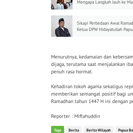
Mengapa Langkah Jauh ke Mas
Berbalas Pahala Besar
Sikapi Perbedaan Awal Ramad
Ketua DPW Hidayatullah Papu
Barat: Jadikan Momentum
Persatuan
Menurutnya, kedamaian dan kebersamaa
dijaga, terutama saat menjalankan iba
penuh rasa hormat.
Kehadiran tokoh agama sekaligus rep
memberikan semangat positif bagi um
Ramadhan
tahun 1447 H ini
dengan p
Reporter : Miftahuddin
Tags
Berita
Berita Wilayah
Papua Ba