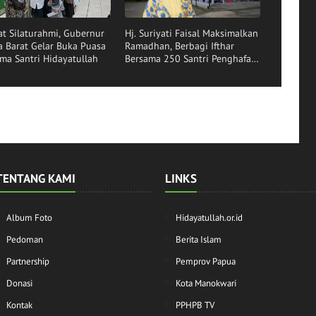
at Silaturahmi, Gubernur
Hj. Suriyati Faisal Maksimalkan
 Barat Gelar Buka Puasa
Ramadhan, Berbagi Ifthar
ma Santri Hidayatullah
Bersama 250 Santri Penghafal
Al-Qur'an di Manokwari
TENTANG KAMI
LINKS
Album Foto
Hidayatullah.or.id
Pedoman
Berita Islam
Partnership
Pemprov Papua
Donasi
Kota Manokwari
Kontak
PPHPB TV