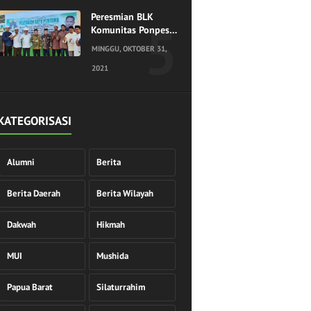
Peresmian BLK
Komunitas Ponpes
Hidayatullah
MINGGU, OKTOBER 31,
Sorong
2021
KATEGORISASI
Alumni
Berita
Berita Daerah
Berita Wilayah
Dakwah
Hikmah
MUI
Mushida
Papua Barat
Silaturrahim