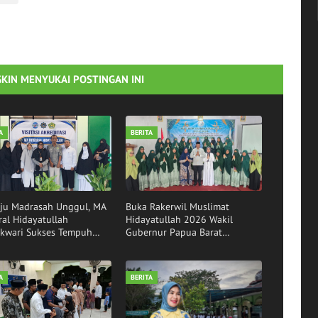
KIN MENYUKAI POSTINGAN INI
A
BERITA
ju Madrasah Unggul, MA
Buka Rakerwil Muslimat
ral Hidayatullah
Hidayatullah 2026 Wakil
kwari Sukses Tempuh
Gubernur Papua Barat
asi Akreditasi
Tekankan Peran Strategis
Perempuan Sebagai Pilar
Bangsa
A
BERITA