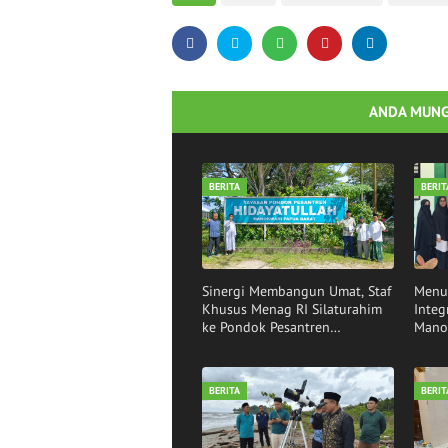
ANDA MUNG
BERITA
BERIT
Sinergi Membangun Umat, Staf
Menu
Khusus Menag RI Silaturahim
Integ
ke Pondok Pesantren
Mano
Hidayatullah Manokwari
Visit
BERITA
BERIT