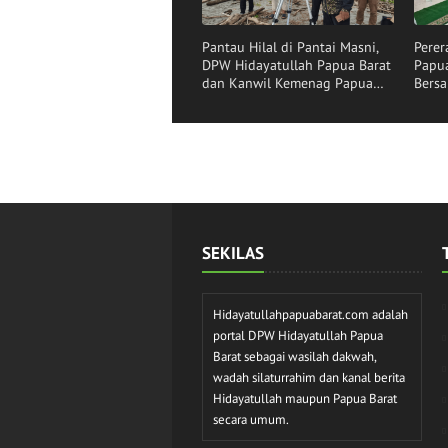
Pantau Hilal di Pantai Masni,
Perer
DPW Hidayatullah Papua Barat
Papua
dan Kanwil Kemenag Papua
Bersa
Barat Perkuat Sinergi
Penentuan 1 Syawal 1447 H
SEKILAS
Hidayatullahpapuabarat.com adalah
portal DPW Hidayatullah Papua
Barat sebagai wasilah dakwah,
wadah silaturrahim dan kanal berita
Hidayatullah maupun Papua Barat
secara umum.