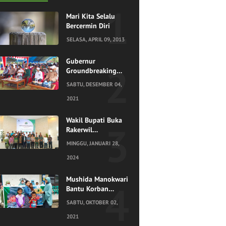
Mari Kita Selalu
Bercermin Diri
SELASA, APRIL 09, 2013
Gubernur
Groundbreaking
Rumah Qur'an
SABTU, DESEMBER 04,
Ponpes Al
Mawaddah
2021
Hidayatullah
Sorong
Wakil Bupati Buka
Rakerwil
Hidayatullah Papua
MINGGU, JANUARI 28,
Barat di Teluk
Bintuni
2024
Mushida Manokwari
Bantu Korban
Kebakaran Ayombari
SABTU, OKTOBER 02,
2021