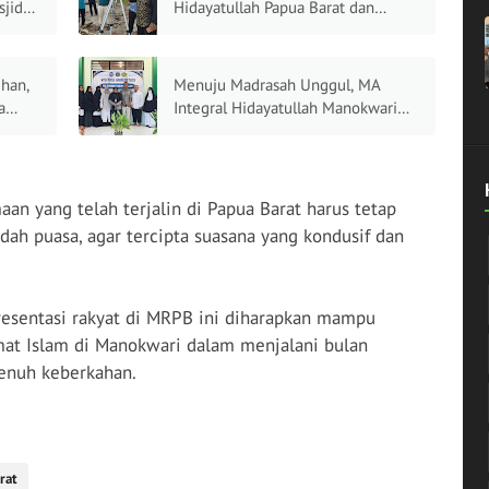
jid
Hidayatullah Papua Barat dan
Kanwil Kemenag Papua Barat
Perkuat Sinergi Penentuan 1
Syawal 1447 H
han,
Menuju Madrasah Unggul, MA
a
Integral Hidayatullah Manokwari
Sukses Tempuh Visitasi Akreditasi
n yang telah terjalin di Papua Barat harus tetap
dah puasa, agar tercipta suasana yang kondusif dan
resentasi rakyat di MRPB ini diharapkan mampu
at Islam di Manokwari dalam menjalani bulan
enuh keberkahan.
rat