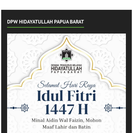
Perkuat Sinergi
Manokwari
Penentuan 1
Syawal 1447 H
DPW HIDAYATULLAH PAPUA BARAT