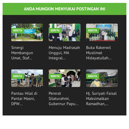
ANDA MUNGKIN MENYUKAI POSTINGAN INI
BERITA
BERITA
BERITA
Sinergi
Menuju Madrasah
Buka Rakerwil
Membangun
Unggul, MA
Muslimat
Umat, Staf
Integral
Hidayatullah
Khusus Menag RI
Hidayatullah
2026 Wakil
Silaturahim ke
Manokwari
Gubernur Papua
Pondok Pesantren
Sukses Tempuh
Barat Tekankan
BERITA
BERITA
BERITA
Hidayatullah
Visitasi Akreditasi
Peran Strategis
Manokwari
Perempuan
Sebagai Pilar
Pantau Hilal di
Pererat
Hj. Suriyati Faisal
Bangsa
Pantai Masni,
Silaturahmi,
Maksimalkan
DPW
Gubernur Papua
Ramadhan,
Hidayatullah
Barat Gelar Buka
Berbagi Ifthar
Papua Barat dan
Puasa Bersama
Bersama 250
Kanwil Kemenag
Santri
Santri Penghafal
Papua Barat
Hidayatullah
Al-Qur'an di