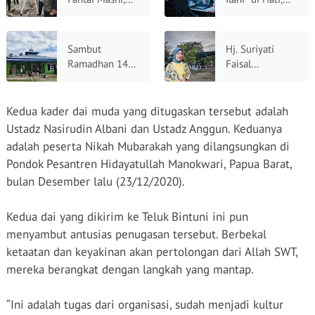
DPW
Manifestasi
Hidayatullah
Ihsan dalam
Papua Barat dan
Ritual Puasa
Sambut
Hj. Suriyati
Kanwil
Ramadhan 1447
Faisal
Kemenag Papua
H, Santri
Maksimalkan
Barat Perkuat
Pesantren
Ramadhan,
Sinergi
Hidayatullah
Berbagi Ifthar
Kedua kader dai muda yang ditugaskan tersebut adalah
Penentuan 1
Kaimana
Bersama 250
Ustadz Nasirudin Albani dan Ustadz Anggun. Keduanya
Syawal 1447 H
Percantik Masjid
Santri Penghafal
adalah peserta Nikah Mubarakah yang dilangsungkan di
di Kampung
Al-Qur'an di
Pondok Pesantren Hidayatullah Manokwari, Papua Barat,
Muslim Asli
Manokwari
bulan Desember lalu (23/12/2020).
Papua
Kedua dai yang dikirim ke Teluk Bintuni ini pun
menyambut antusias penugasan tersebut. Berbekal
ketaatan dan keyakinan akan pertolongan dari Allah SWT,
mereka berangkat dengan langkah yang mantap.
“Ini adalah tugas dari organisasi, sudah menjadi kultur