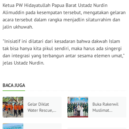
Ketua PW Hidayatullah Papua Barat Ustadz Nurdin
Alimuddin pada kesempatan tersebut, mengatakan gelaran
acara tersebut dalam rangka menjadlin silaturrahim dan
jalin ukhuwah.
"Inisiatif ini dilatari dari kesadaran bahwa dakwah Islam
tak bisa hanya kita pikul sendiri, maka harus ada singergi
dan integrasi yang terbangun antar sesama elemen umat,"
jelas Ustadz Nurdin.
BACA JUGA
Gelar Diklat
Buka Rakerwil
Water Rescue,
Muslimat
SAR
Hidayatullah
Hidayatullah
2026 Wakil
Dorong Standar
Gubernur Papua