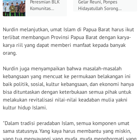
Peresmian BLK
Gelar Reuni, Ponpes
Kompetensi
Barat Tekankan
Komunitas
Hidayatullah Sorong
Relawan
Peran Strategis
Ponpes
Kukuhkan Ikatan Alumni
Perairan di
Perempuan
Hidayatullah
Papua Barat
Sebagai Pilar
Sorong
Nurdin melanjutkan, umat Islam di Papua Barat harus ikut
Bangsa
terlibat membangun Provinsi Papua Barat dengan karya-
karya riil yang dapat memberi manfaat kepada banyak
orang.
Nurdin juga menyampaikan bahwa masalah-masalah
kebangsaan yang mencuat ke permukaan belakangan ini
baik politik, sosial, kultur kebangsaan, dan ekonomi hanya
bisa dituntaskan dengan keterbukaan semua pihak untuk
melakukan revitalisasi nilai-nilai keadaban mulia yakni
kultur hidup Islami.
"Dalam tradisi peradaban Islam, semua komponen umat
sama statusnya. Yang kaya harus membantu yang miskin,
yang tua menyayangi yang muda, muda menghormati yang